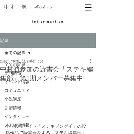
information
記事
全ての記事
2020年7月8日
読了時間: 1分
全ての記事
中村航参加の読書会「ステキ編
新刊情報
集部」第1期メンバー募集中
イベント情報
コミュニティ
小説講座
新譜情報
インタビュー
メディア情報
小説投稿サイト「ステキブンゲイ」の投
稿作品で読書会をする「ステキ編集部」