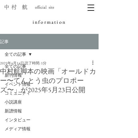
information
記事
全ての記事
2025年4月14日
読了時間: 1分
全ての記事
中村航脚本の映画「オールドカ
新刊情報
ー〜てんとう虫のプロポー
イベント情報
ズ〜」が2025年5月23日公開
コミュニティ
小説講座
新譜情報
インタビュー
メディア情報