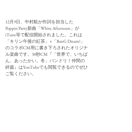
12月9日、中村航が作詞を担当した
Poppin'Party新曲「White Afternoon」が
iTune等で配信開始されました。これは
「キリン午後の紅茶」×「BanG Dream!」
のコラボCM用に書き下ろされたオリジナ
ル楽曲です。30秒CM『「世界で、いちば
ん、あったかい。冬」バンドリ！仲間の
絆篇』はYouTubeでも閲覧できるのでぜひ
ご覧ください。