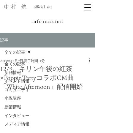
information
記事
全ての記事
2019年12月9日
読了時間: 1分
全ての記事
12/9、キリン午後の紅茶
新刊情報
×Poppin'PartyコラボCM曲
イベント情報
「White Afternoon」配信開始
コミュニティ
小説講座
新譜情報
インタビュー
メディア情報