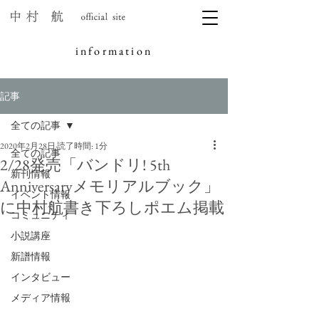
information
記事
全ての記事
2020年2月28日
読了時間: 1分
全ての記事
2/28発売「バンドリ! 5th
新刊情報
Anniversaryメモリアルブック」
イベント情報
に中村航書き下ろしポエム掲載
コミュニティ
小説講座
新譜情報
インタビュー
メディア情報