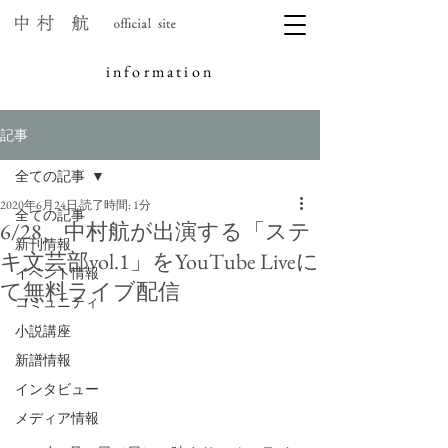
information
記事
全ての記事
2020年6月24日
読了時間: 1分
全ての記事
6/28、中村航が出演する「ステ
新刊情報
キ文芸部vol.1」をYouTube Liveに
イベント情報
て無料ライブ配信
コミュニティ
小説講座
新譜情報
インタビュー
メディア情報