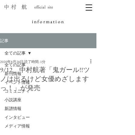
information
記事
全ての記事
2020年8月28日
読了時間: 1分
全ての記事
9/12、中村航著「鬼ガール!!ツ
新刊情報
ノは出るけど女優めざします
イベント情報
っ！」が発売
コミュニティ
小説講座
新譜情報
インタビュー
メディア情報